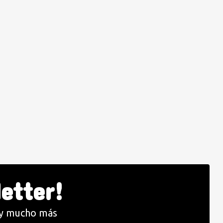
etter!
s y mucho más