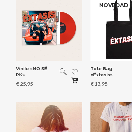
NOVEDAD
Vinilo «NO SÉ
Tote Bag
PK»
«Éxtasis»
€
25,95
€
13,95