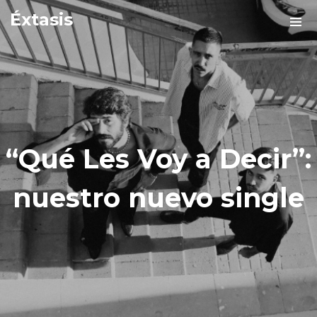
Éxtasis
“Qué Les Voy a Decir”:
nuestro nuevo single