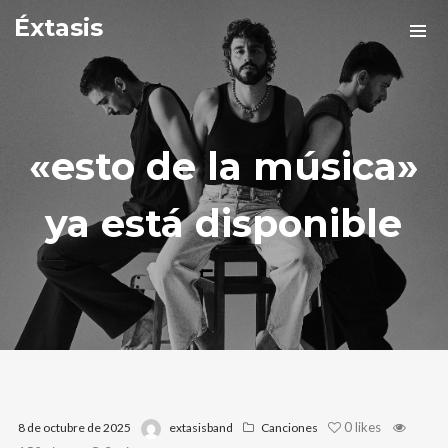
Éxtasis
«esto de la música»
ya está disponible
0
likes
8 de octubre de 2025
extasisband
Canciones