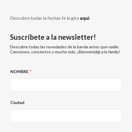
Descubre todas la fechas fe la gira
aquí
.
Suscríbete a la newsletter!
Descubre todas las novedades de la banda antes que nadie.
Canciones, conciertos y mucho más. ¡Bienvenid@ a la family!
N
NOMBRE
*
O
M
B
R
E
C
i
Ciudad
u
d
a
d
E