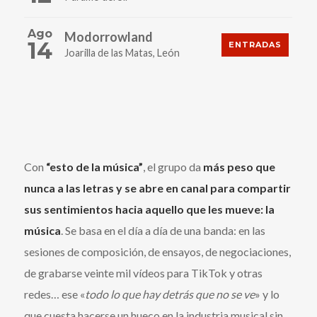
Ago
Modorrowland
14
ENTRADAS
Joarilla de las Matas, León
Con
“esto de la música”
, el grupo da
más peso que
nunca a las letras y se abre en canal para compartir
sus sentimientos hacia aquello que les mueve: la
música
. Se basa en el día a día de una banda: en las
sesiones de composición, de ensayos, de negociaciones,
de grabarse veinte mil vídeos para TikTok y otras
redes… ese «
todo lo que hay detrás que no se ve
» y lo
que cuesta hacerse un hueco en la industria musical sin