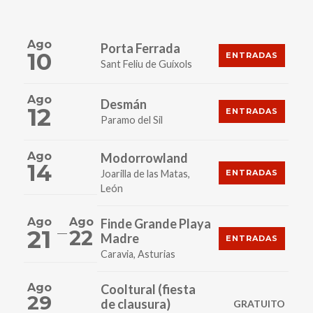
Ago
Porta Ferrada
10
ENTRADAS
Sant Feliu de Guíxols
Ago
Desmán
12
ENTRADAS
Paramo del Sil
Ago
Modorrowland
14
Joarilla de las Matas,
ENTRADAS
León
Ago
Ago
Finde Grande Playa
21
22
Madre
ENTRADAS
Caravia, Asturias
Ago
Cooltural (fiesta
29
de clausura)
GRATUITO