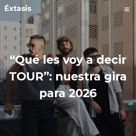
Éxtasis
“Qué les voy a decir
TOUR”: nuestra gira
para 2026